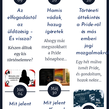
09
26
20
Az
Hamis
Történeti
elfogadástól
vádak,
áttekintés
az
hazug
a Pride-ról
üldözésig –
ígéretek
és más
És vissza?
emberi
Ahogy már
jogi
megszokhattuk,
Készen álltok
a Pride
mozgalmakró
egy kis
hónaphoz
történelemre?
Egy hét múlva
szinte
ismét Pride,
menetrendszerűen
és gondoltam,
hozzátartozik
hozok nektek
egy újabb Mi
egy kis
Máj
Hazánk-
Jún
összfoglalót,
30
04
akció. Idén
amiben
sem okoztak
Mit jelent
Mit jelent
felhívom a
csalódást. De