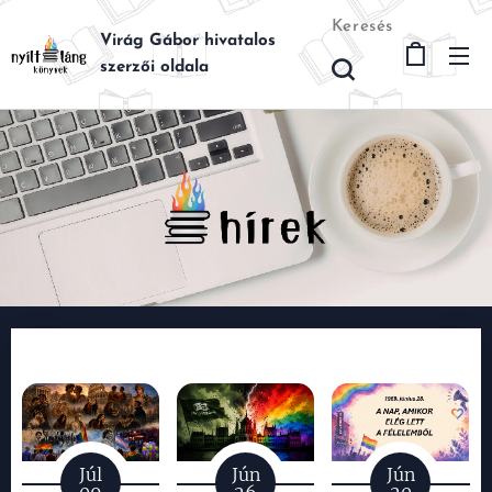
Keresés
Virág Gábor hivatalos
szerzői oldala
Júl
Jún
Jún