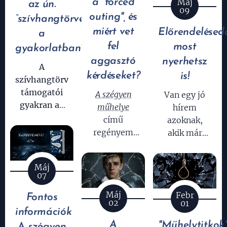
Máj
a "forced
figyelmet
az ún.
az idei
09
ennek a sokak
outing", és
“szívhangtörvény”
megszólalásaik
által vitatott
miért vet
Előrendelésed
a
közül volt
eseménynek a
fel
most
egy, ami
gyakorlatban?
történelmi
nálam
aggasztó
nyerhetsz
jelentőségére.
A
különösen
kérdéseket?
is!
szívhangtörvény
kiverte a
támogatói
A szégyen
Van egy jó
biztosítékot:
gyakran az
műhelye
hírem
abortuszok
című
azoknak,
számának
regényem
akik már
csökkentésével
írása közben
előrendelték
érvelnek.
újra és újra
(vagy most
Máj
Csakhogy
szembesültem
készülnek
07
erre léteznek
azzal, milyen
előrendelni)
bizonyítottan
Máj
Febr
súlyos
A szégyen
Fontos
02
01
hatékonyabb
következményei
műhelyét:
információk
és
vannak
A
"Műhelytitkok
A szégyen