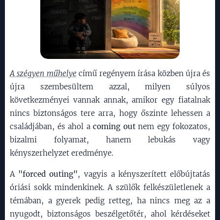
A szégyen műhelye
című regényem írása közben újra és
újra szembesültem azzal, milyen súlyos
következményei vannak annak, amikor egy fiatalnak
nincs biztonságos tere arra, hogy őszinte lehessen a
családjában, és ahol a
coming out
nem egy fokozatos,
bizalmi folyamat, hanem lebukás vagy
kényszerhelyzet eredménye.
A
"forced outing"
, vagyis a kényszerített előbújtatás
óriási sokk mindenkinek. A szülők felkészületlenek a
témában, a gyerek pedig retteg, ha nincs meg az a
nyugodt, biztonságos beszélgetőtér, ahol kérdéseket