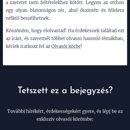
a szeretet nem feltételekhez kötött. Legyen az otthon
egy olyan biztonságos tér, ahol őszintén és félelem
nélkül beszélhetnek.
Köszönöm, hogy elolvastad! Ha érdekesnek találtad ezt
az írást, és szeretnél többet olvasni hasonló témákban,
kérlek iratkozz fel az
Olvasói körbe
!
Tetszett ez a bejegyzés?
További hírékért, érdekességekért gyere, és lépj be az
exkluzív olvasói körömbe: