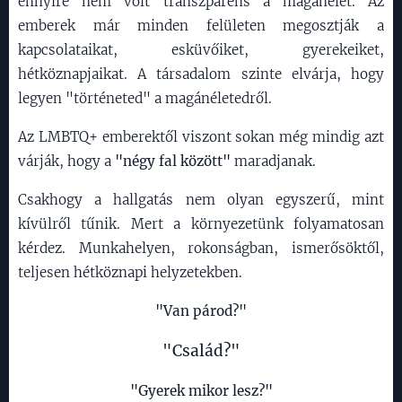
ennyire nem volt transzparens a magánélet. Az
emberek már minden felületen megosztják a
kapcsolataikat, esküvőiket, gyerekeiket,
hétköznapjaikat. A társadalom szinte elvárja, hogy
legyen "történeted" a magánéletedről.
Az LMBTQ+ emberektől viszont sokan még mindig azt
várják, hogy a
"négy fal között"
maradjanak.
Csakhogy a hallgatás nem olyan egyszerű, mint
kívülről tűnik. Mert a környezetünk folyamatosan
kérdez. Munkahelyen, rokonságban, ismerősöktől,
teljesen hétköznapi helyzetekben.
"Van párod?"
"Család?"
"Gyerek mikor lesz?"