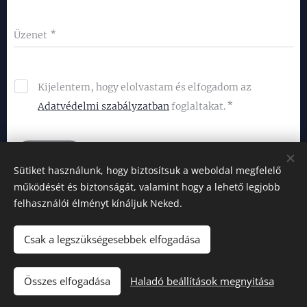
Üzenet
Kijelentem, hogy elolvastam és elfogadom az
Adatvédelmi szabályzatban
foglaltakat.
KÜLDÉS
Sütiket használunk, hogy biztosítsuk a weboldal megfelelő
működését és biztonságát, valamint hogy a lehető legjobb
felhasználói élményt kínáljuk Neked.
Csak a legszükségesebbek elfogadása
© 2024-2026 Virág Gábor
© 2025-2026 Nyílt Láng Könyvek
Összes elfogadása
Haladó beállítások megnyitása
Minden jog fenntartva
Sütik