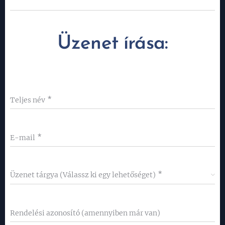
Üzenet írása:
Teljes név
E-mail
Üzenet tárgya (Válassz ki egy lehetőséget)
Rendelési azonosító (amennyiben már van)