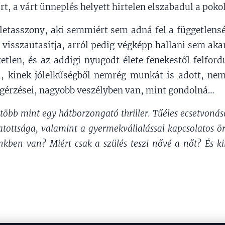
írt, a várt ünneplés helyett hirtelen elszabadul a poko
zletasszony, aki semmiért sem adná fel a függetlensé
a visszautasítja, arról pedig végképp hallani sem aka
etlen, és az addigi nyugodt élete fenekestől felford
, kinek jólelkűségből nemrég munkát is adott, ne
egérzései, nagyobb veszélyben van, mint gondolná…
több mint egy hátborzongató thriller. Tűéles ecsetvoná
tatottsága, valamint a gyermekvállalással kapcsolatos ö
nkben van? Miért csak a szülés teszi nővé a nőt? És ki