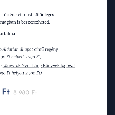
na történetét most
különleges
omagban
is beszerezheted.
artalma:
db
Áldatlan állapot
című regény
990 Ft helyett 2.790 Ft)
db
könyvtok Nyílt Láng Könyvek logóval
990 Ft helyett 2.590 Ft)
Ft
8 980
Ft