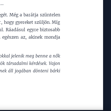
l…
gét. Még a barátja szüntelen
r, hogy gyereket szüljön. Míg
ul. Ráadásul egyre biztosabb
m egészen az, akinek mondja
sokkal jelenik meg benne a nők
rök társadalmi kérdések. Vajon
nek áll jogában dönteni bárki