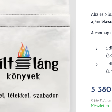
Alíz és Ni
ajándékcs
A csomag t
1 
(3.
1 
(4.
5 380
5 380 Ft / 1 db
Készleten