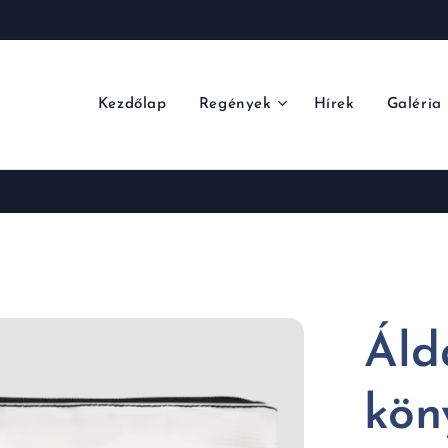
Kezdőlap
Regények
Hírek
Galéria
Áld
kön