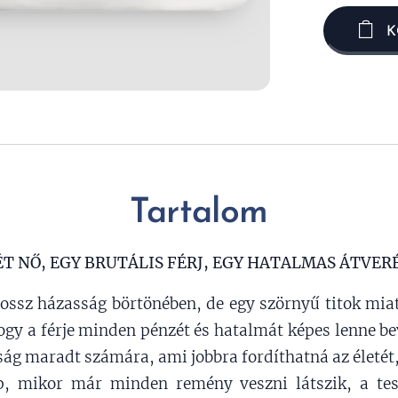
K
Tartalom
ÉT NŐ, EGY BRUTÁLIS FÉRJ, EGY HATALMAS ÁTVERÉ
rossz házasság börtönében, de egy szörnyű titok miat
hogy a férje minden pénzét és hatalmát képes lenne bev
ág maradt számára, ami jobbra fordíthatná az életét,
p, mikor már minden remény veszni látszik, a tes