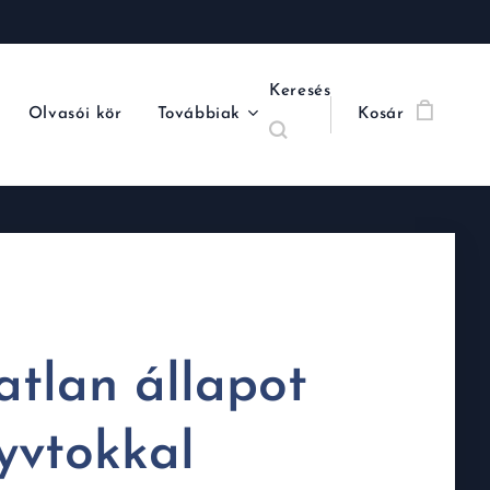
Keresés
Olvasói kör
Továbbiak
Kosár
atlan állapot
yvtokkal