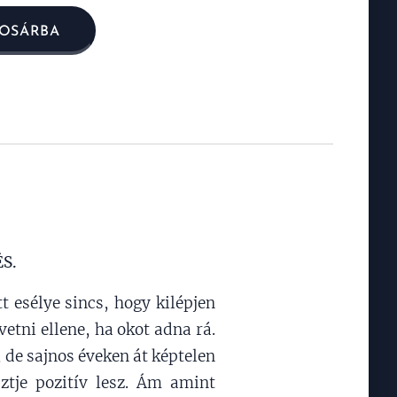
OSÁRBA
S.
t esélye sincs, hogy kilépjen
etni ellene, ha okot adna rá.
 de sajnos éveken át képtelen
ztje pozitív lesz. Ám amint