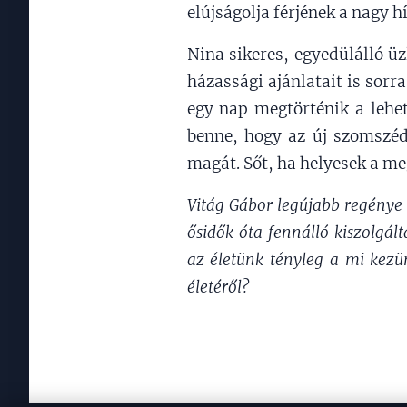
elújságolja férjének a nagy h
Nina sikeres, egyedülálló ü
házassági ajánlatait is sorr
egy nap megtörténik a lehet
benne, hogy az új szomszéd
magát. Sőt, ha helyesek a m
Vitág Gábor legújabb regénye 
ősidők óta fennálló kiszolgál
az életünk tényleg a mi kezü
életéről?