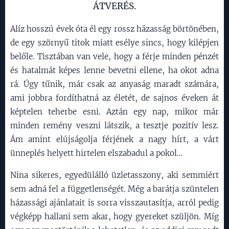
ÁTVERÉS.
Alíz hosszú évek óta él egy rossz házasság börtönében,
de egy szörnyű titok miatt esélye sincs, hogy kilépjen
belőle. Tisztában van vele, hogy a férje minden pénzét
és hatalmát képes lenne bevetni ellene, ha okot adna
rá. Úgy tűnik, már csak az anyaság maradt számára,
ami jobbra fordíthatná az életét, de sajnos éveken át
képtelen teherbe esni. Aztán egy nap, mikor már
minden remény veszni látszik, a tesztje pozitív lesz.
Ám amint elújságolja férjének a nagy hírt, a várt
ünneplés helyett hirtelen elszabadul a pokol…
Nina sikeres, egyedülálló üzletasszony, aki semmiért
sem adná fel a függetlenségét. Még a barátja szüntelen
házassági ajánlatait is sorra visszautasítja, arról pedig
végképp hallani sem akar, hogy gyereket szüljön. Míg