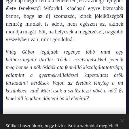
egy nap megtörténik a lehetetlen, és az addigi nyugodt
élete fenekestől felfordul. Ráadásul egyre biztosabb
benne, hogy az új szomszéd, kinek jólelkűségből
nemrég munkát is adott, nem egészen az, akinek
mondja magát. Sőt, ha helyesek a megérzései, nagyobb
veszélyben van, mint gondolná…
Vitág Gábor legújabb regénye több mint egy
hátborzongató thriller. Tűéles ecsetvonásokkal jelenik
meg benne a nők ősidők óta fennálló kiszolgáltatottsága,
valamint a gyermekvállalással kapcsolatos örök
társadalmi kérdések. Vajon az életünk tényleg a mi
kezünkben van? Miért csak a szülés teszi nővé a nőt? És
kinek áll jogában dönteni bárki életéről?
Sütiket használunk, hogy biztosítsuk a weboldal megfelelő