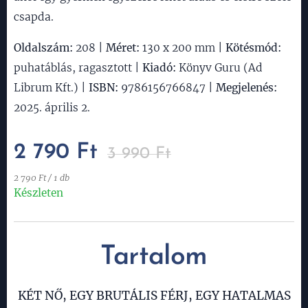
csapda.
Oldalszám:
208 |
Méret:
130 x 200 mm |
Kötésmód:
puhatáblás, ragasztott |
Kiadó:
Könyv Guru (Ad
Librum Kft.) |
ISBN:
9786156766847 |
Megjelenés:
2025. április 2.
2 790
Ft
3 990
Ft
2 790 Ft / 1 db
Készleten
Tartalom
KÉT NŐ, EGY BRUTÁLIS FÉRJ, EGY HATALMAS