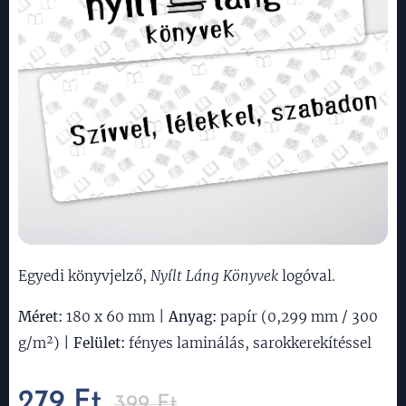
Egyedi könyvjelző,
Nyílt Láng Könyvek
logóval.
Méret:
180 x 60 mm |
Anyag:
papír (0,299 mm / 300
g/m²) |
Felület:
fényes laminálás, sarokkerekítéssel
279
Ft
399
Ft